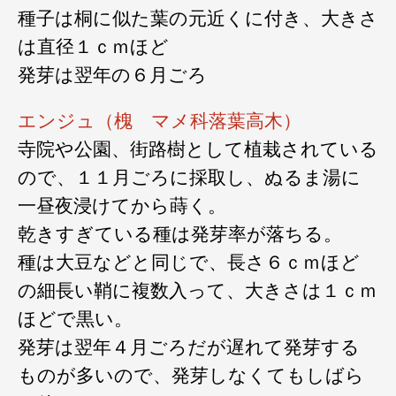
種子は桐に似た葉の元近くに付き、大きさ
は直径１ｃｍほど
発芽は翌年の６月ごろ
エンジュ（槐 マメ科落葉高木）
寺院や公園、街路樹として植栽されている
ので、１１月ごろに採取し、ぬるま湯に
一昼夜浸けてから蒔く。
乾きすぎている種は発芽率が落ちる。
種は大豆などと同じで、長さ６ｃｍほど
の細長い鞘に複数入って、大きさは１ｃｍ
ほどで黒い。
発芽は翌年４月ごろだが遅れて発芽する
ものが多いので、発芽しなくてもしばら