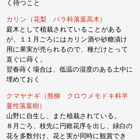
く待つこと
カリン（花梨 バラ科落葉高木）
庭木として植栽されていることがある
が、１１月ごろにはカリン酒や砂糖漬け
用に果実が売られるので、種だけとって
直ぐに蒔く。
翌春蒔く場合は、低温の湿度のある土中に
埋めておく
クマヤナギ（熊柳 クロウメモドキ科半
蔓性落葉樹）
山野に自生し、また植栽されている。
８月ごろ、枝先に円錐花序を出し、緑白の
花を多数付け、花と実が同時に観賞でき