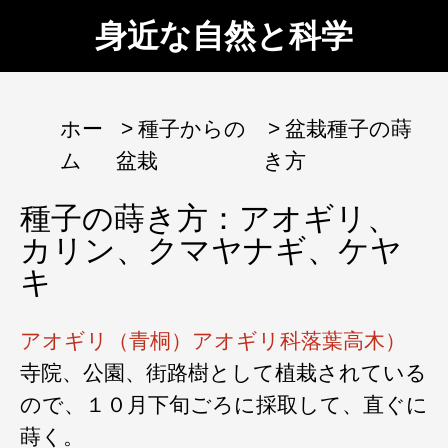
身近な自然と科学
ホー
種子からの
盆栽種子の蒔
ム
盆栽
き方
種子の蒔き方：アオギリ、
カリン、クマヤナギ、ケヤ
キ
アオギリ（青桐）アオギリ科落葉高木）
寺院、公園、街路樹として植栽されている
ので、１０月下旬ごろに採取して、直ぐに
蒔く。