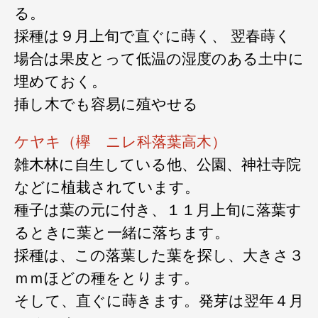
る。
採種は９月上旬で直ぐに蒔く、 翌春蒔く
場合は果皮とって低温の湿度のある土中に
埋めておく。
挿し木でも容易に殖やせる
ケヤキ（欅 ニレ科落葉高木）
雑木林に自生している他、公園、神社寺院
などに植栽されています。
種子は葉の元に付き、１１月上旬に落葉す
るときに葉と一緒に落ちます。
採種は、この落葉した葉を探し、大きさ３
ｍｍほどの種をとります。
そして、直ぐに蒔きます。発芽は翌年４月