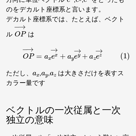
のをデカルト座標系と言います。
デカルト座標系では、たとえば、ベクト
O
P
→
ル
は
(1)
O
P
→
=
a
x
e
x
→
+
a
y
e
y
→
+
a
z
e
z
→
a
x
a
y
a
z
ただし、
,
,
は大きさだけを表すス
カラー量です
ベクトルの一次従属と一次
独立の意味