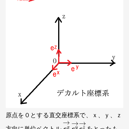
原点を０とする直交座標系で、ｘ、ｙ、ｚ
e
x
→
e
y
e
→
z
→
方向に単位ベクトル
,
,
をとったも