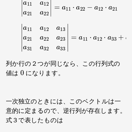
|
a
11
a
12
a
13
a
21
a
22
a
23
a
31
a
32
a
33
|
=
a
列か行の２つが同じなら、この行列式の
0
値は
になります。
一次独立のときには、このベクトルは一
意的に定まるので、逆行列が存在します。
式３で表したものは