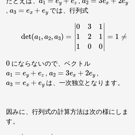
たとえば、
,
a
3
=
e
x
+
e
y
,
では、行列式
det
(
a
1
,
a
2
,
a
3
)
=
|
0
3
1
1
2
1
1
0
0
|
=
1
≠
0
0
にならないので、ベクトル
a
1
=
e
y
+
e
z
a
2
=
3
e
x
+
2
e
y
,
,
a
3
=
e
x
+
e
y
は、一次独立となります。
因みに、行列式の計算方法は次の様にしま
す。
|
a
11
a
12
a
21
a
22
|
=
a
11
⋅
a
22
−
a
12
⋅
a
21