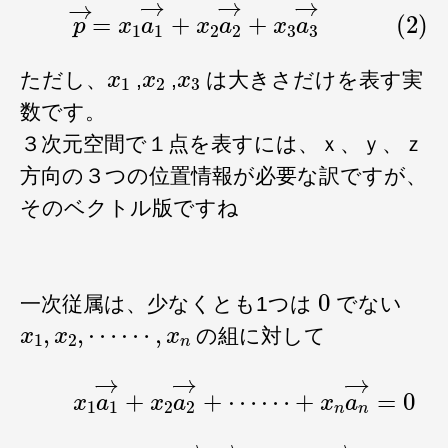
(2)
p
→
=
x
1
a
1
→
+
x
2
a
2
→
+
x
3
a
3
→
x
1
x
2
x
3
ただし、
,
,
は大きさだけを表す実
数です。
３次元空間で１点を表すには、ｘ、ｙ、ｚ
方向の３つの位置情報が必要な訳ですが、
そのベクトル版ですね
0
一次従属は、少なくとも1つは
でない
x
1
,
x
2
,
⋯
⋯
,
x
n
の組に対して
(3)
x
1
a
1
→
+
x
2
a
2
→
+
⋯
⋯
+
x
n
a
n
→
=
0