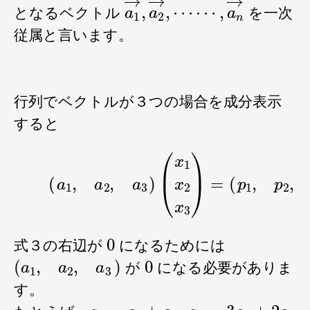
a
⋯
1
⋯
→
,
,
a
a
n
2
→
→
,
となるベクトル
を一次
従属と言います。
行列でベクトルが３つの場合を成分表示
すると
(3)
(
a
1
,
a
2
,
a
3
)
(
x
1
x
2
x
3
)
=
(
p
1
,
p
2
,
p
0
式３の右辺が
になるためには
(
a
1
,
a
2
,
a
3
)
0
が
になる必要がありま
す。
a
1
=
e
y
+
e
z
a
2
=
3
e
x
+
2
e
y