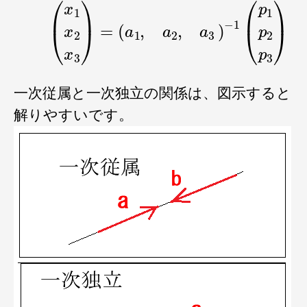
(4)
(
x
1
x
2
x
3
)
=
(
a
1
,
a
2
,
a
3
)
−
1
(
p
1
p
2
p
3
)
一次従属と一次独立の関係は、図示すると
解りやすいです。