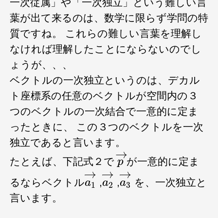
一次従属」や「一次独立」という難しい言
葉が出て来るのは、数学に限らず学問の特
質ですね。 これらの難しい言葉を理解し
なければ理解したことにならないのでし
ょうが、、、
ベクトルの一次独立というのは、デカル
ト座標系の任意のベクトルが空間内の３
つのベクトルの一次結合で一意的に定ま
ったときに、 この３つのベクトルを一次
独立であると言います。
p
→
たとえば、下記式２で
が一意的に定ま
a
1
→
a
2
→
a
3
→
るならベクトル
,
,
を、一次独立と
言います。